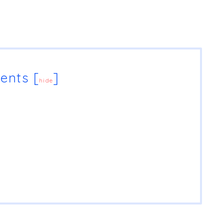
ents
[
]
hide