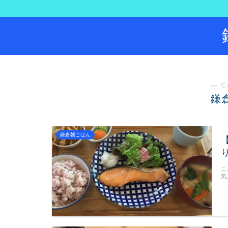
― C
鎌
鎌倉朝ごはん
こ
気