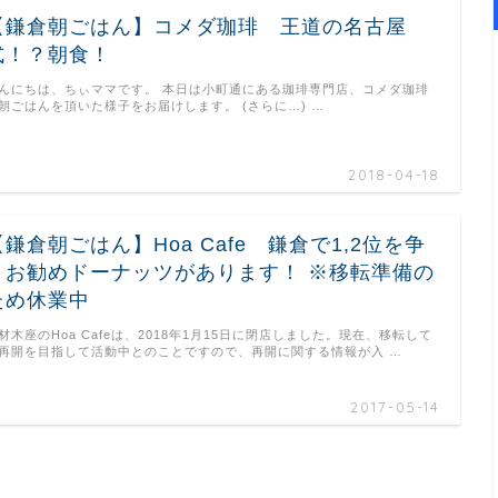
【鎌倉朝ごはん】コメダ珈琲 王道の名古屋
式！？朝食！
んにちは、ちぃママです。 本日は小町通にある珈琲専門店、コメダ珈琲
朝ごはんを頂いた様子をお届けします。 (さらに…) …
2018-04-18
【鎌倉朝ごはん】Hoa Cafe 鎌倉で1,2位を争
うお勧めドーナッツがあります！ ※移転準備の
ため休業中
材木座のHoa Cafeは、2018年1月15日に閉店しました。現在、移転して
再開を目指して活動中とのことですので、再開に関する情報が入 …
2017-05-14