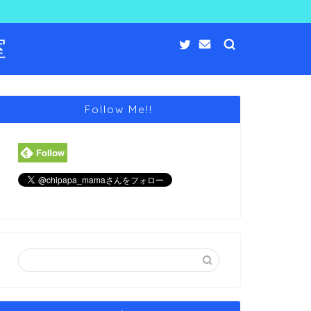
室
Follow Me!!