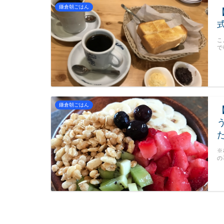
鎌倉朝ごはん
こ
で
鎌倉朝ごはん
※
の