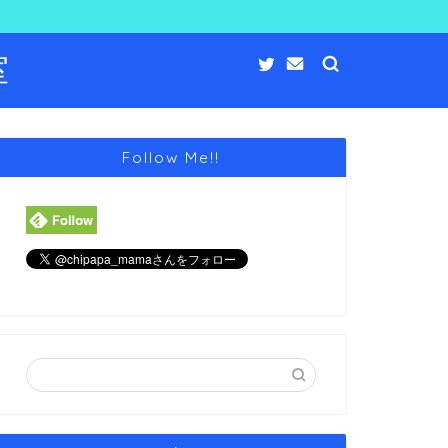
室
Follow Me!!