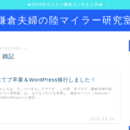
★2018年オススメ鎌倉ランチまとめ★
鎌倉夫婦の陸マイラー研究
ATEGORY ―
雑記
はてブ卒業＆WordPress移行しました！
んにちは、ちぃパパ＆ちぃママです。 この度、当ブログ「鎌倉夫婦の陸
イラー研究室」は、 はてなブログを卒業し、独自サーバー（Xserver）
のWordPressへと移行 …
2018-09-26