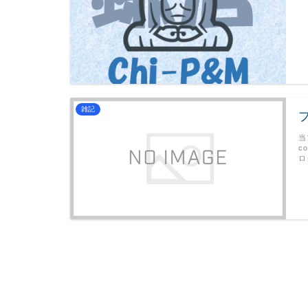
雑記
当
c
ロ