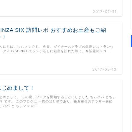
2017-07-31
GINZA SIX 訪問レポ おすすめお土産もご紹
介！
んにちは、ちぃママです。 先日、ダイナースクラブの銀座レストランウ
ーク2017SPRINGでランチをしに銀座を訪れた際に、今話題のGIN …
2017-05-10
はじめまして！
じめまして。 この度、ブログを開始することにしました ちぃパパ とちぃ
マ です。 このブログは 一児の父と母であり、鎌倉在住のアラサー夫婦
ぃパパ と ちぃママ の二 …