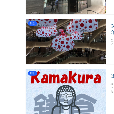
雑記
こ
ィ
雑記
は
マ
ち