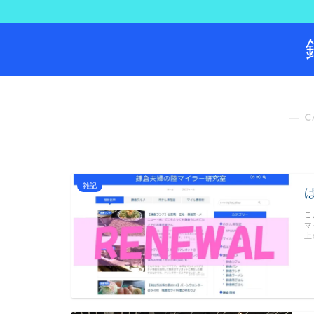
― C
雑記
こ
マ
上