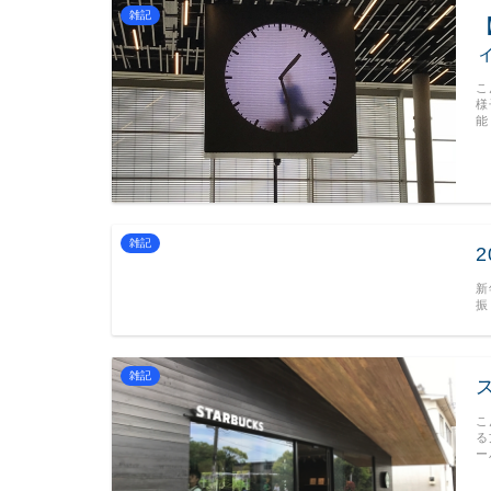
雑記
こ
様
能
雑記
新
振
雑記
こ
る
ー