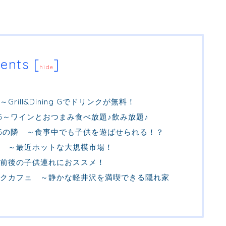
ents
[
]
hide
ill&Dining Gでドリンクが無料！
ing G～ワインとおつまみ食べ放題♪飲み放題♪
ing Gの隣 ～食事中でも子供を遊ばせられる！？
 ～最近ホットな大規模市場！
前後の子供連れにおススメ！
クカフェ ～静かな軽井沢を満喫できる隠れ家