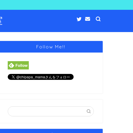
室
Follow Me!!