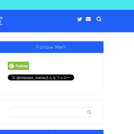
室
Follow Me!!