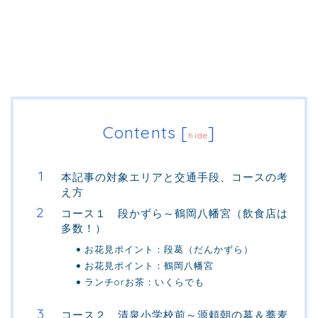
Contents
[
]
hide
本記事の対象エリアと交通手段、コースの考
え方
コース１ 段かずら～鶴岡八幡宮（飲食店は
多数！）
お花見ポイント：段葛（だんかずら）
お花見ポイント：鶴岡八幡宮
ランチorお茶：いくらでも
コース２ 清泉小学校前～源頼朝の墓＆蕎麦