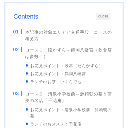
Contents
CLOSE
本記事の対象エリアと交通手段、コースの
考え方
コース１ 段かずら～鶴岡八幡宮（飲食店
は多数！）
お花見ポイント：段葛（だんかずら）
お花見ポイント：鶴岡八幡宮
ランチorお茶：いくらでも
コース２ 清泉小学校前～源頼朝の墓＆蕎
麦の名店「千花庵」
お花見ポイント：清泉小学校前～源頼朝の
墓
ランチのおススメ：千花庵