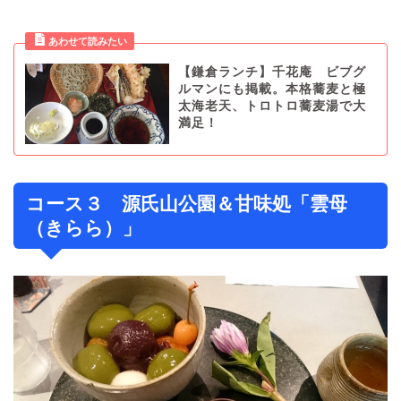
【鎌倉ランチ】千花庵 ビブグ
ルマンにも掲載。本格蕎麦と極
太海老天、トロトロ蕎麦湯で大
満足！
コース３ 源氏山公園＆甘味処「雲母
（きらら）」