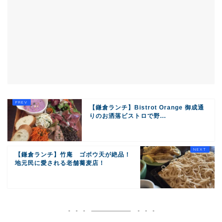
【鎌倉ランチ】Bistrot Orange 御成通
りのお洒落ビストロで野...
【鎌倉ランチ】竹庵 ゴボウ天が絶品！
地元民に愛される老舗蕎麦店！