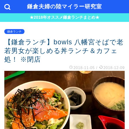
鎌倉夫婦の陸マイラー研究室
★2018年オススメ鎌倉ランチまとめ★
鎌倉ランチ
【鎌倉ランチ】bowls 八幡宮そばで老
若男女が楽しめる丼ランチ＆カフェ
処！ ※閉店
2018-11-05
/
2018-12-09