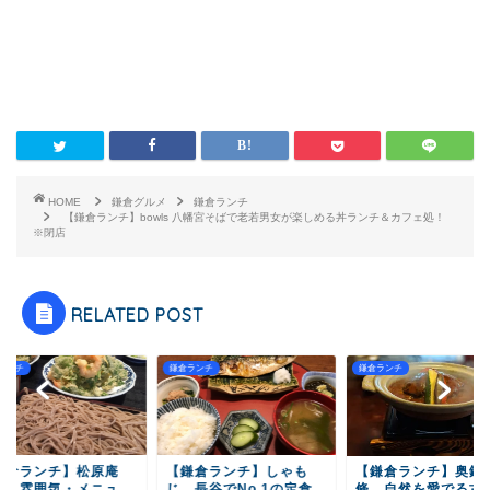
HOME
鎌倉グルメ
鎌倉ランチ
【鎌倉ランチ】bowls 八幡宮そばで老若男女が楽しめる丼ランチ＆カフェ処！
※閉店
RELATED POST
ランチ
鎌倉ランチ
鎌倉ランチ
鎌倉ランチ】松原庵
【鎌倉ランチ】しゃも
【鎌倉ランチ】奥鎌倉
地・雰囲気・メニュ
じ 長谷でNo.1の定食
條 自然を愛でる古