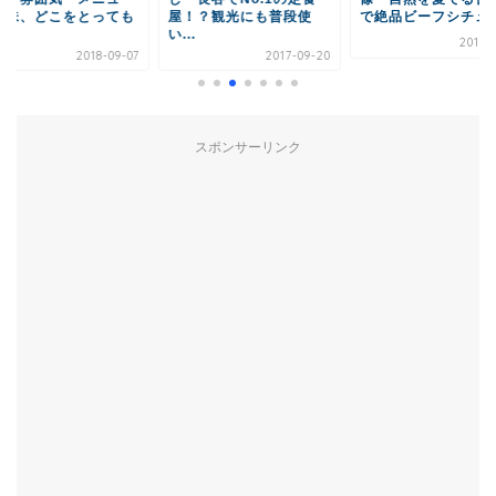
・味、どこをとっても
屋！？観光にも普段使
で絶品ビーフシチュー.
.
い...
2018-
2018-09-07
2017-09-20
スポンサーリンク