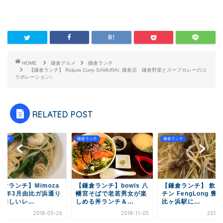
HOME
鎌倉グルメ
鎌倉ランチ
【鎌倉ランチ】 Rojiura Curry SAMURAI. 鎌倉店 鎌倉野菜とスープカレーのコ
ラボレーション♪
RELATED POST
ランチ
鎌倉ランチ
鎌倉ランチ
鎌倉ランチ】Mimoza
【鎌倉ランチ】bowls 八
【鎌倉ランチ】 飲茶
018年3月由比ガ浜通り
幡宮そばで老若男女が楽
チン FengLong 豊龍
味しいレ...
しめる丼ランチ＆...
比ヶ浜駅に...
2018-03-26
2018-11-05
2017-