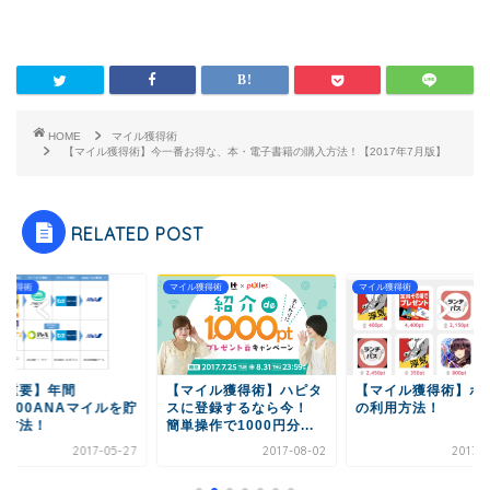
HOME
マイル獲得術
【マイル獲得術】今一番お得な、本・電子書籍の購入方法！【2017年7月版】
RELATED POST
マイル獲得術
マイル獲得術
マイル獲得術
【マイル獲得術】ハピタ
【マイル獲得術】ポニー
【マイル獲得術】
スに登録するなら今！
の利用方法！
スの利用方法！
簡単操作で1000円分...
2017-08-02
2017-05-27
20