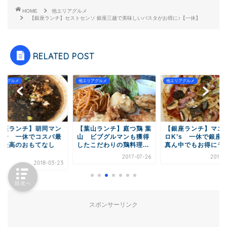
HOME
他エリアグルメ
【銀座ランチ】セストセンソ 銀座三越で美味しいパスタがお得に♪【一休】
RELATED POST
リアグルメ
他エリアグルメ
他エリアグルメ
銀座ランチ】胡同マン
【葉山ランチ】庭つ鶏 葉
【銀座ランチ】マエ
リン 一休でコスパ最
山 ビブグルマンも獲得
ロK’s 一休で銀座
！最高のおもてなし
したこだわりの鶏料理...
真ん中でもお得にラン.
.
2017-07-26
2017-
2018-03-23
目次へ
スポンサーリンク