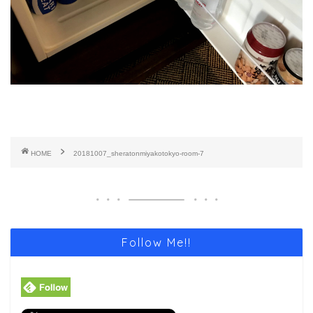
HOME
20181007_sheratonmiyakotokyo-room-7
Follow Me!!