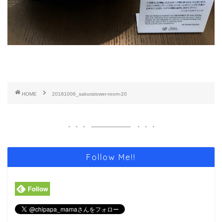
HOME
20181006_sakuratower-room-20
Follow Me!!