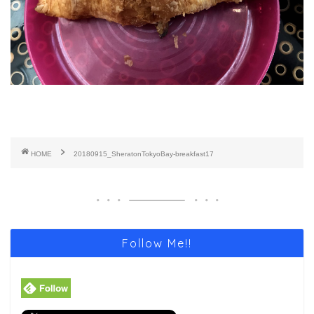
HOME
20180915_SheratonTokyoBay-breakfast17
Follow Me!!