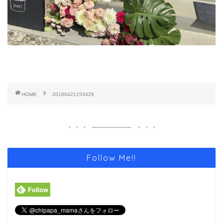
HOME
20180421153429
Follow Me!!