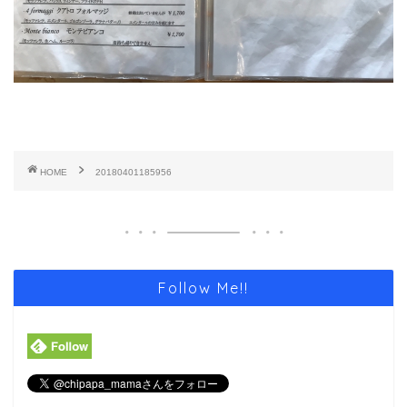
HOME
20180401185956
Follow Me!!