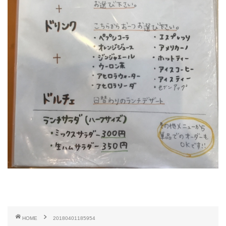
HOME
20180401185954