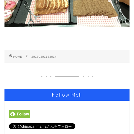
HOME
20180401183614
Follow Me!!