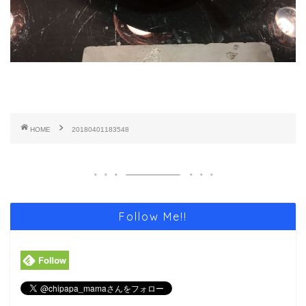
HOME
20180401183548
Follow Me!!