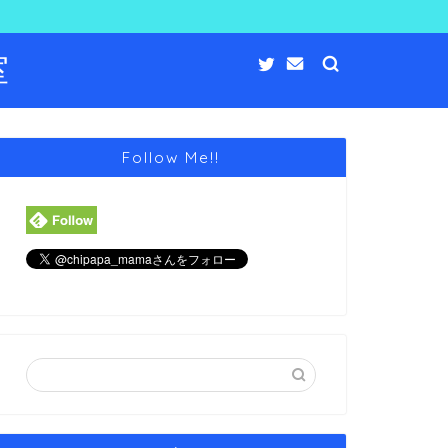
室
Follow Me!!