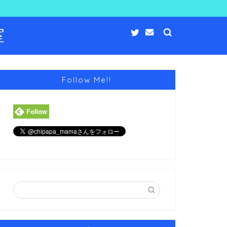
室
Follow Me!!