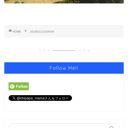
HOME
20180212163409
Follow Me!!