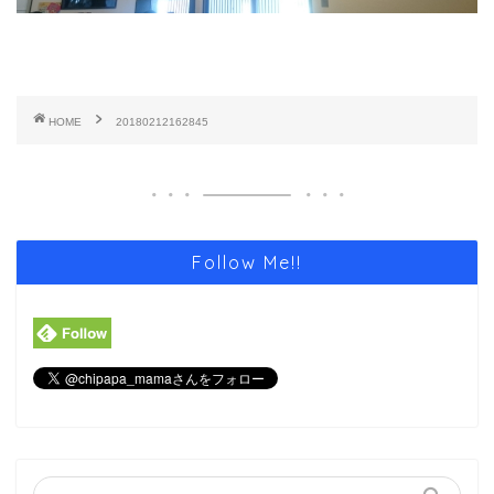
HOME
20180212162845
Follow Me!!