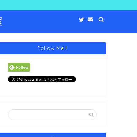
室
Follow Me!!