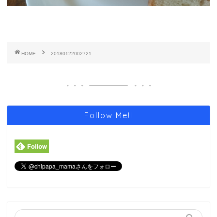
HOME
20180122002721
Follow Me!!