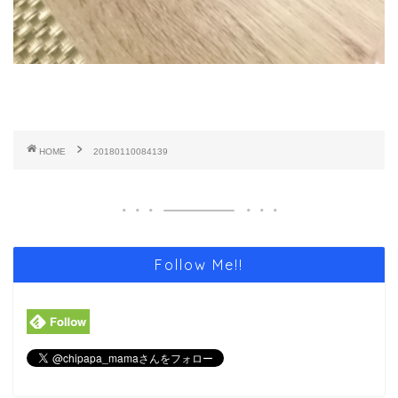
HOME
20180110084139
Follow Me!!