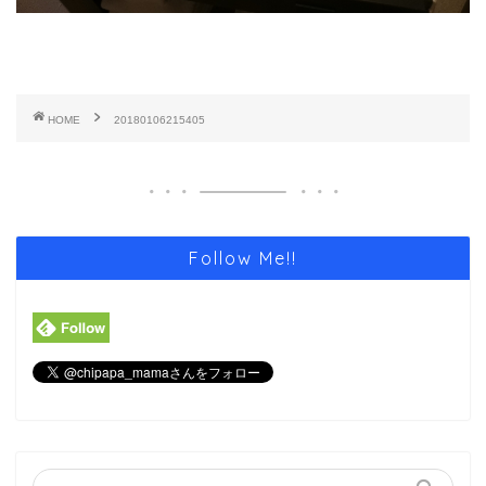
HOME
20180106215405
Follow Me!!