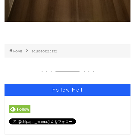
HOME
20180106215352
Follow Me!!