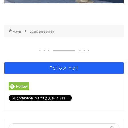
HOME
20180106214725
Follow Me!!