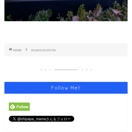
HOME
20180104155728
Follow Me!!