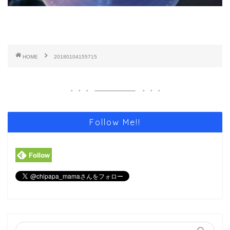
HOME
20180104155715
Follow Me!!