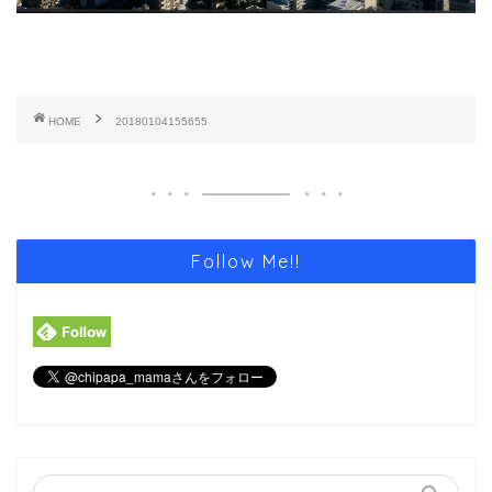
HOME
20180104155655
Follow Me!!