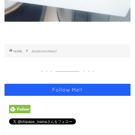
HOME
20180104155647
Follow Me!!