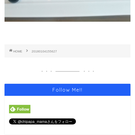
HOME
20180104155627
Follow Me!!