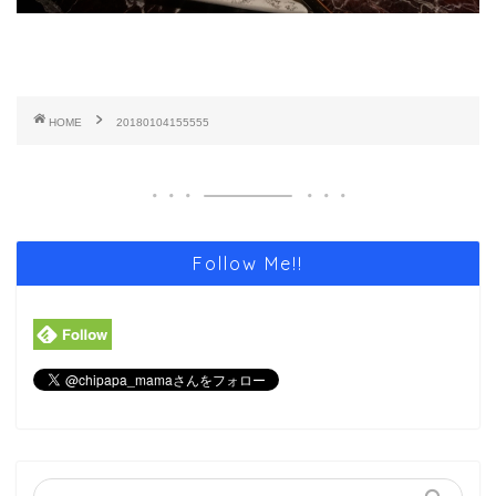
HOME
20180104155555
Follow Me!!