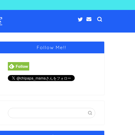
室
Follow Me!!