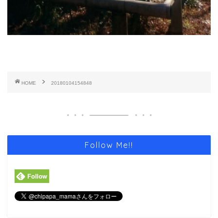
HOME
20180104154848
Follow Me!!