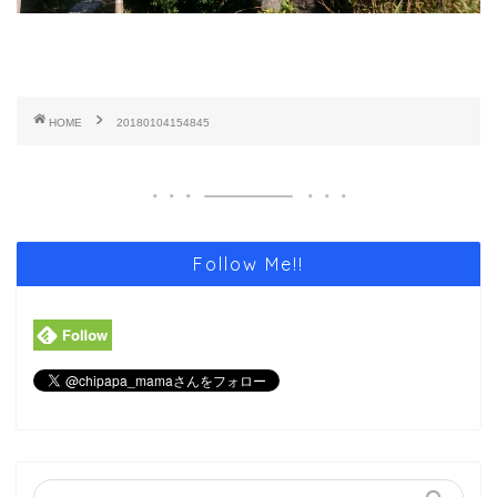
HOME
20180104154845
Follow Me!!