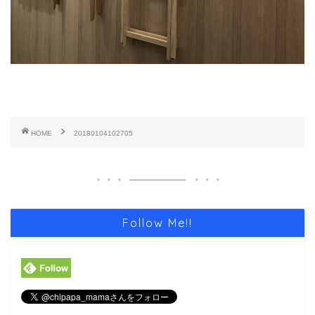
HOME
20180104102705
Follow Me!!