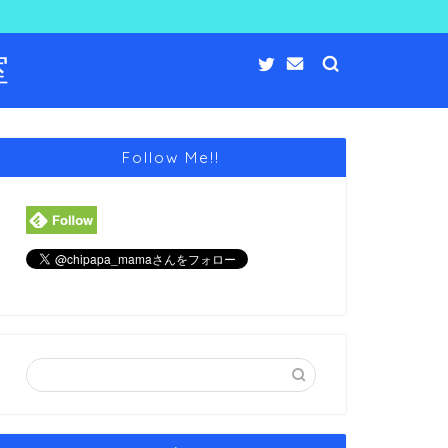
室
Follow Me!!