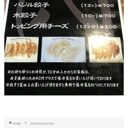
HOME
20180104102250